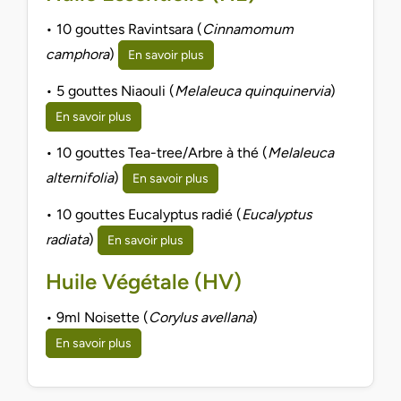
• 10 gouttes Ravintsara (
Cinnamomum
camphora
)
En savoir plus
• 5 gouttes Niaouli (
Melaleuca quinquinervia
)
En savoir plus
• 10 gouttes Tea-tree/Arbre à thé (
Melaleuca
alternifolia
)
En savoir plus
• 10 gouttes Eucalyptus radié (
Eucalyptus
radiata
)
En savoir plus
Huile Végétale (HV)
• 9ml Noisette (
Corylus avellana
)
En savoir plus