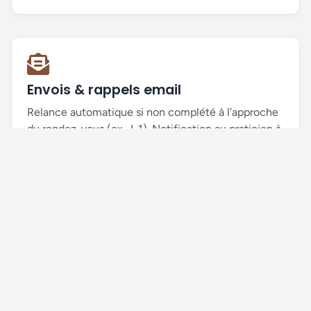
Envois & rappels email
Relance automatique si non complété à l’approche
du rendez-vous (ex. J-1). Notification au praticien à
la soumission.
Avant / pendant / après
Anamnèse préalable, check-in le jour J, bilan de
suivi — tout est enregistré au bon endroit dans le
dossier.