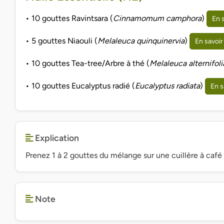
• 10 gouttes Ravintsara (
Cinnamomum camphora
)
En 
• 5 gouttes Niaouli (
Melaleuca quinquinervia
)
En savoir
• 10 gouttes Tea-tree/Arbre à thé (
Melaleuca alternifoli
• 10 gouttes Eucalyptus radié (
Eucalyptus radiata
)
En s
Explication
Prenez 1 à 2 gouttes du mélange sur une cuillère à café d
Note