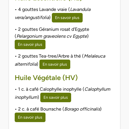
• 4 gouttes Lavande vraie (
Lavandula
vera/angustifolia
)
En savoir plus
• 2 gouttes Géranium rosat d'Egypte
(
Pelargonium graveolens cv Egypte
)
En savoir plus
• 2 gouttes Tea-tree/Arbre à thé (
Melaleuca
alternifolia
)
En savoir plus
Huile Végétale (HV)
• 1 c. à café Calophylle inophylle (
Calophyllum
inophyllum
)
En savoir plus
• 2 c. à café Bourrache (
Borago officinalis
)
En savoir plus