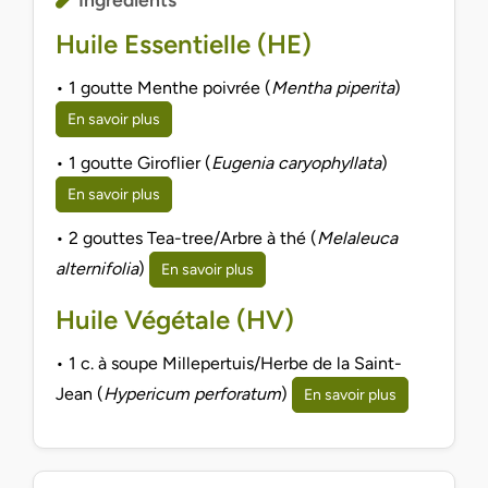
Huile Essentielle (HE)
• 1 goutte Menthe poivrée (
Mentha piperita
)
En savoir plus
• 1 goutte Giroflier (
Eugenia caryophyllata
)
En savoir plus
• 2 gouttes Tea-tree/Arbre à thé (
Melaleuca
alternifolia
)
En savoir plus
Huile Végétale (HV)
• 1 c. à soupe Millepertuis/Herbe de la Saint-
Jean (
Hypericum perforatum
)
En savoir plus