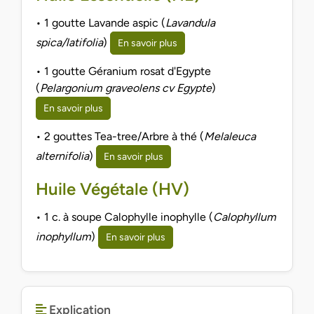
• 1 goutte Lavande aspic (
Lavandula
spica/latifolia
)
En savoir plus
• 1 goutte Géranium rosat d'Egypte
(
Pelargonium graveolens cv Egypte
)
En savoir plus
• 2 gouttes Tea-tree/Arbre à thé (
Melaleuca
alternifolia
)
En savoir plus
Huile Végétale (HV)
• 1 c. à soupe Calophylle inophylle (
Calophyllum
inophyllum
)
En savoir plus
Explication