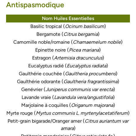
Antispasmodique
Nom Huiles Essentielles
Basilic tropical (
Ocinum basilicum
)
Bergamote (
Citrus bergamia
)
Camomille noble/romaine (
Chamaemelum nobile
)
Epinette noire (
Picea mariana
)
Estragon (
Artemisia dracunculus
)
Eucalyptus radié (
Eucalyptus radiata
)
Gaulthérie couchée (
Gaultheria procumbens
)
Gaulthérie odorante (
Gaultheria fragrantissima
)
Genévrier (
Juniperus communis var erecta
)
Lavande vraie (
Lavandula vera/angustifolia
)
Marjolaine à coquilles (
Origanum majorana
)
Myrte rouge (
Myrtus communis L. myrtenylacetatiferum
)
Petit-grain bigarade/Oranger amer (
Citrus auriantum var
amara
)