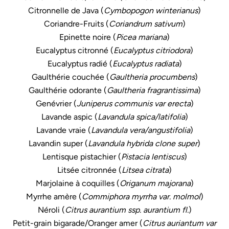
Citronnelle de Java (
Cymbopogon winterianus
)
Coriandre-Fruits (
Coriandrum sativum
)
Epinette noire (
Picea mariana
)
Eucalyptus citronné (
Eucalyptus citriodora
)
Eucalyptus radié (
Eucalyptus radiata
)
Gaulthérie couchée (
Gaultheria procumbens
)
Gaulthérie odorante (
Gaultheria fragrantissima
)
Genévrier (
Juniperus communis var erecta
)
Lavande aspic (
Lavandula spica/latifolia
)
Lavande vraie (
Lavandula vera/angustifolia
)
Lavandin super (
Lavandula hybrida clone super
)
Lentisque pistachier (
Pistacia lentiscus
)
Litsée citronnée (
Litsea citrata
)
Marjolaine à coquilles (
Origanum majorana
)
Myrrhe amère (
Commiphora myrrha var. molmol
)
Néroli (
Citrus aurantium ssp. aurantium fl.
)
Petit-grain bigarade/Oranger amer (
Citrus auriantum var