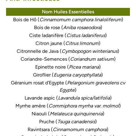
Nom Huiles Essentielles
Bois de Hô (
Cinnamomum camphora linaloliferum
)
Bois de rose (
Aniba rosaeodora
)
Ciste ladanifère (
Cistus ladaniferus
)
Citron jaune (
Citrus limonum
)
Citronnelle de Java (
Cymbopogon winterianus
)
Coriandre-Semences (
Coriandrum sativum
)
Epinette noire (
Picea mariana
)
Giroflier (
Eugenia caryophyllata
)
Géranium rosat d'Egypte (
Pelargonium graveolens cv
Egypte
)
Lavande aspic (
Lavandula spica/latifolia
)
Myrrhe amère (
Commiphora myrrha var. molmol
)
Niaouli (
Melaleuca quinquinervia
)
Pruche (
Tsuga canadensis
)
Ravintsara (
Cinnamomum camphora
)