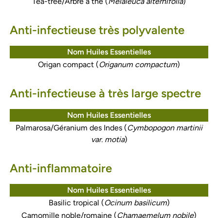
Tea-tree/Arbre à thé (
Melaleuca alternifolia
)
Anti-infectieuse très polyvalente
Nom Huiles Essentielles
Origan compact (
Origanum compactum
)
Anti-infectieuse à très large spectre
Nom Huiles Essentielles
Palmarosa/Géranium des Indes (
Cymbopogon martinii
var. motia
)
Anti-inflammatoire
Nom Huiles Essentielles
Basilic tropical (
Ocinum basilicum
)
Camomille noble/romaine (
Chamaemelum nobile
)