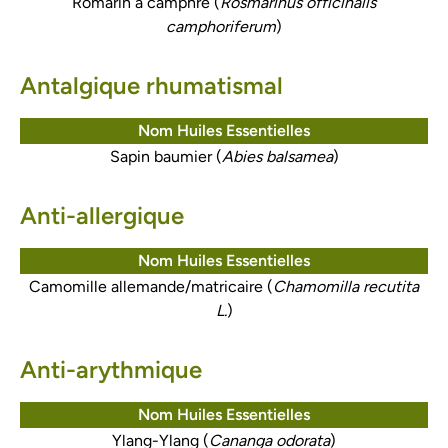
Romarin à camphre (
Rosmarinus officinalis
camphoriferum
)
Antalgique rhumatismal
Nom Huiles Essentielles
Sapin baumier (
Abies balsamea
)
Anti-allergique
Nom Huiles Essentielles
Camomille allemande/matricaire (
Chamomilla recutita
L.
)
Anti-arythmique
Nom Huiles Essentielles
Ylang-Ylang (
Cananga odorata
)