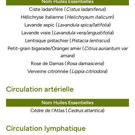
Nom Huiles Essentielles
Ciste ladanifère (
Cistus ladaniferus
)
Hélichryse italienne (
Helichrysum italicum
)
Lavande aspic (
Lavandula spica/latifolia
)
Lavande vraie (
Lavandula vera/angustifolia
)
Lentisque pistachier (
Pistacia lentiscus
)
Petit-grain bigarade/Oranger amer (
Citrus auriantum var
amara
)
Rose de Damas (
Rosa damascena
)
Verveine citronnée (
Lippia citriodora
)
Circulation artérielle
Nom Huiles Essentielles
Cèdre de l'Atlas (
Cedrus atlantica
)
Circulation lymphatique