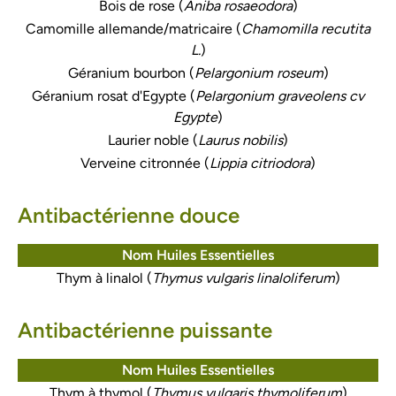
Bois de rose (
Aniba rosaeodora
)
Camomille allemande/matricaire (
Chamomilla recutita
L.
)
Géranium bourbon (
Pelargonium roseum
)
Géranium rosat d'Egypte (
Pelargonium graveolens cv
Egypte
)
Laurier noble (
Laurus nobilis
)
Verveine citronnée (
Lippia citriodora
)
Antibactérienne douce
Nom Huiles Essentielles
Thym à linalol (
Thymus vulgaris linaloliferum
)
Antibactérienne puissante
Nom Huiles Essentielles
Thym à thymol (
Thymus vulgaris thymoliferum
)