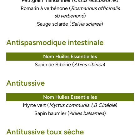
Petitgrain mandarinier (
Citrus reticulata fe.
)
Romarin à verbénone (
Rosmarinus officinalis
sb.verbenone
)
Sauge sclarée (
Salvia sclarea
)
Antispasmodique intestinale
Nom Huiles Essentielles
Sapin de Sibérie (
Abies sibirica
)
Antitussive
Nom Huiles Essentielles
Myrte vert (
Myrtus communis 1,8 Cinéole
)
Sapin baumier (
Abies balsamea
)
Antitussive toux sèche