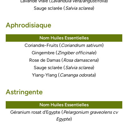
Lavande vraie (
Lavandula vera/angustifolia
)
Sauge sclarée (
Salvia sclarea
)
Aphrodisiaque
Nom Huiles Essentielles
Coriandre-Fruits (
Coriandrum sativum
)
Gingembre (
Zingiber officinale
)
Rose de Damas (
Rosa damascena
)
Sauge sclarée (
Salvia sclarea
)
Ylang-Ylang (
Cananga odorata
)
Astringente
Nom Huiles Essentielles
Géranium rosat d'Egypte (
Pelargonium graveolens cv
Egypte
)