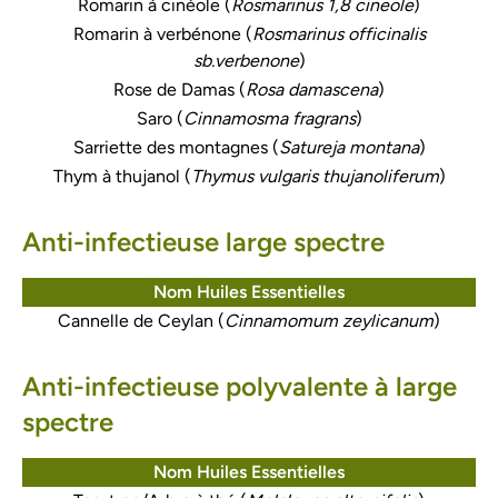
Romarin à cinéole (
Rosmarinus 1,8 cineole
)
Romarin à verbénone (
Rosmarinus officinalis
sb.verbenone
)
Rose de Damas (
Rosa damascena
)
Saro (
Cinnamosma fragrans
)
Sarriette des montagnes (
Satureja montana
)
Thym à thujanol (
Thymus vulgaris thujanoliferum
)
Anti-infectieuse large spectre
Nom Huiles Essentielles
Cannelle de Ceylan (
Cinnamomum zeylicanum
)
Anti-infectieuse polyvalente à large
spectre
Nom Huiles Essentielles