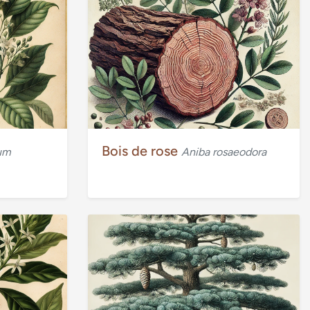
Bois de rose
um
Aniba rosaeodora