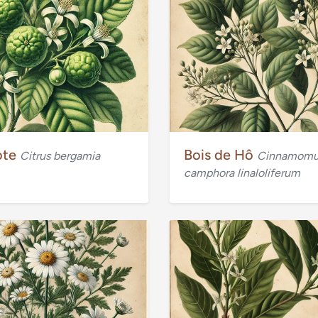
ote
Bois de Hô
Citrus bergamia
Cinnamom
camphora linaloliferum