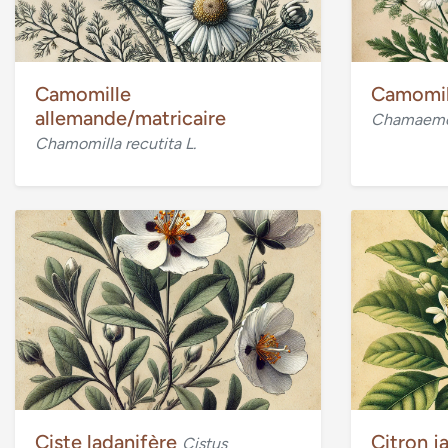
Camomille
Camomil
allemande/matricaire
Chamaeme
Chamomilla recutita L.
Ciste ladanifère
Citron 
Cistus