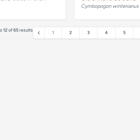
Cymbopogon winterianus
to
12
of
65
results
1
2
3
4
5