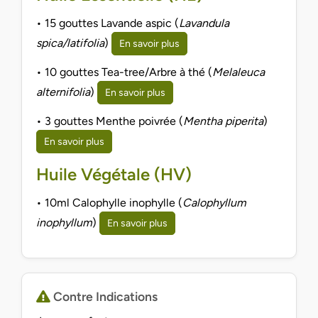
• 15 gouttes Lavande aspic (
Lavandula
spica/latifolia
)
En savoir plus
• 10 gouttes Tea-tree/Arbre à thé (
Melaleuca
alternifolia
)
En savoir plus
• 3 gouttes Menthe poivrée (
Mentha piperita
)
En savoir plus
Huile Végétale (HV)
• 10ml Calophylle inophylle (
Calophyllum
inophyllum
)
En savoir plus
Contre Indications