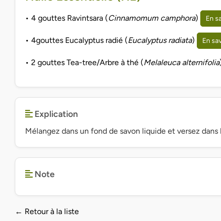
• 4 gouttes Ravintsara (
Cinnamomum camphora
)
En sa
• 4gouttes Eucalyptus radié (
Eucalyptus radiata
)
En sav
• 2 gouttes Tea-tree/Arbre à thé (
Melaleuca alternifolia
Explication
Mélangez dans un fond de savon liquide et versez dans l
Note
← Retour à la liste