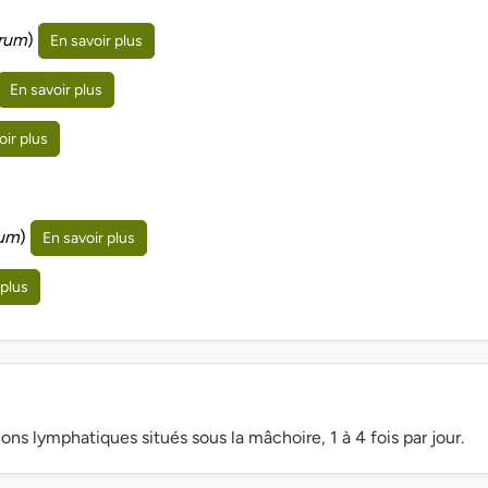
erum
)
En savoir plus
En savoir plus
oir plus
lum
)
En savoir plus
 plus
ns lymphatiques situés sous la mâchoire, 1 à 4 fois par jour.