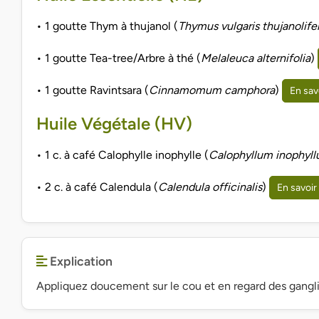
• 1 goutte Thym à thujanol (
Thymus vulgaris thujanolif
• 1 goutte Tea-tree/Arbre à thé (
Melaleuca alternifolia
)
• 1 goutte Ravintsara (
Cinnamomum camphora
)
En sav
Huile Végétale (HV)
• 1 c. à café Calophylle inophylle (
Calophyllum inophyl
• 2 c. à café Calendula (
Calendula officinalis
)
En savoir
Explication
Appliquez doucement sur le cou et en regard des ganglio