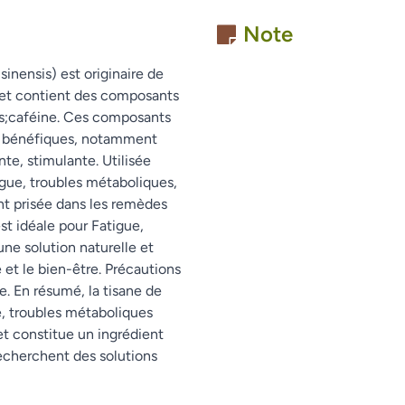
Note
sinensis) est originaire de
es et contient des composants
es;caféine. Ces composants
ts bénéfiques, notamment
te, stimulante. Utilisée
igue, troubles métaboliques,
nt prisée dans les remèdes
est idéale pour Fatigue,
une solution naturelle et
 et le bien-être. Précautions
se. En résumé, la tisane de
e, troubles métaboliques
et constitue un ingrédient
echerchent des solutions