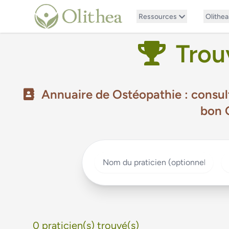
Ressources
Olithea
Trouv
Annuaire de Ostéopathie : consult
bon O
Nom du praticien
Sp
0 praticien(s) trouvé(s)