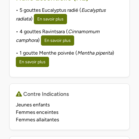
• 5 gouttes Eucalyptus radié (
Eucalyptus
radiata
)
En savoir plus
• 4 gouttes Ravintsara (
Cinnamomum
camphora
)
En savoir plus
• 1 goutte Menthe poivrée (
Mentha piperita
)
En savoir plus
Contre Indications
Jeunes enfants
Femmes enceintes
Femmes allaitantes