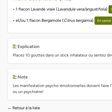
• 1 flacon Lavande vraie (
Lavandula vera/angustifolia
)
• et/ou 1 flacon Bergamote (
Citrus bergamia
)
En savoir
Explication
Placez 10 gouttes dans un stick inhalateur ou sentez di
Note
Les manifestation psycho-émotionnelles doivent faire l'
ou un psychiatre!
← Retour à la liste