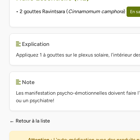
• 2 gouttes Ravintsara (
Cinnamomum camphora
)
En sa
Explication
Appliquez 1 à gouttes sur le plexus solaire, l'intérieur des
Note
Les manifestation psycho-émotionnelles doivent faire l'
ou un psychiatre!
← Retour à la liste
Attention :
L'auto-médication avec des produits na