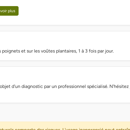
voir plus
 poignets et sur les voûtes plantaires, 1 à 3 fois par jour.
objet d'un diagnostic par un professionnel spécialisé. N'hésite
turels comporte des risques. L'usage inapproprié peut entraîn