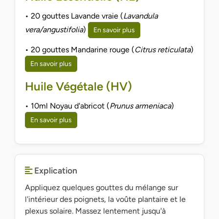
• 20 gouttes Lavande vraie (
Lavandula
vera/angustifolia
)
En savoir plus
• 20 gouttes Mandarine rouge (
Citrus reticulata
)
En savoir plus
Huile Végétale (HV)
• 10ml Noyau d'abricot (
Prunus armeniaca
)
En savoir plus
Explication
Appliquez quelques gouttes du mélange sur
l'intérieur des poignets, la voûte plantaire et le
plexus solaire. Massez lentement jusqu'à