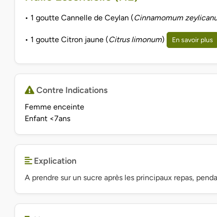
• 1 goutte Cannelle de Ceylan (
Cinnamomum zeylican
• 1 goutte Citron jaune (
Citrus limonum
)
En savoir plus
Contre Indications
Femme enceinte
Enfant <7ans
Explication
A prendre sur un sucre après les principaux repas, pen