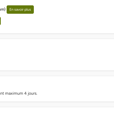
um
)
En savoir plus
dant maximum 4 jours.