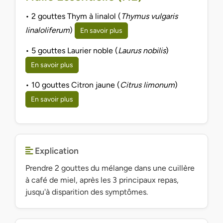
• 2 gouttes Thym à linalol (
Thymus vulgaris
linaloliferum
)
En savoir plus
• 5 gouttes Laurier noble (
Laurus nobilis
)
En savoir plus
• 10 gouttes Citron jaune (
Citrus limonum
)
En savoir plus
Explication
Prendre 2 gouttes du mélange dans une cuillère
à café de miel, après les 3 principaux repas,
jusqu'à disparition des symptômes.