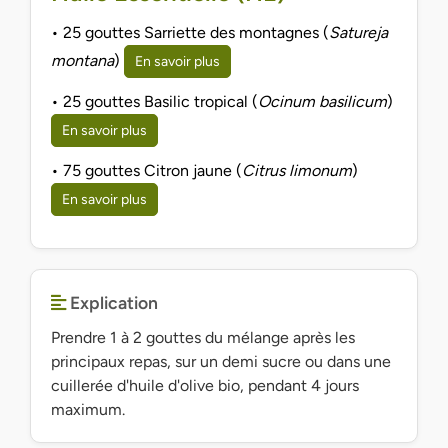
• 25 gouttes Sarriette des montagnes (
Satureja
montana
)
En savoir plus
• 25 gouttes Basilic tropical (
Ocinum basilicum
)
En savoir plus
• 75 gouttes Citron jaune (
Citrus limonum
)
En savoir plus
Explication
Prendre 1 à 2 gouttes du mélange après les
principaux repas, sur un demi sucre ou dans une
cuillerée d'huile d'olive bio, pendant 4 jours
maximum.