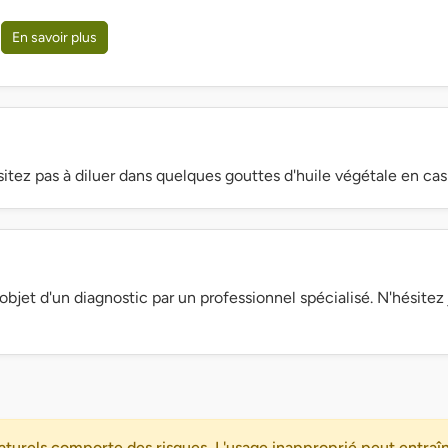
)
En savoir plus
sitez pas à diluer dans quelques gouttes d'huile végétale en cas
objet d'un diagnostic par un professionnel spécialisé. N'hésite
turels comporte des risques. L'usage inapproprié peut entraîn