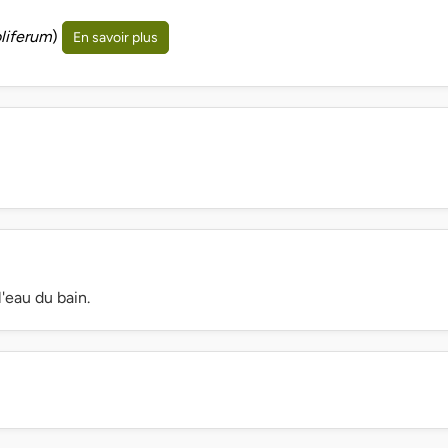
liferum
)
En savoir plus
'eau du bain.