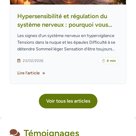
Hypersensibilité et régulation du
système nerveux : pourquoi vous
êtes épuisée (et comment retrouver
Les signes d’un système nerveux en hypervigilance
votre puissance intérieure)
Tensions dans la nuque et les épaules Difficulté à se
détendre Sommeil léger Sensation d’être toujours
“sur le qui-vive” Irritabilité soudaine Besoin
23/02/2026
⏱ 4 min
d’isolement
Lire l’article
Voir tous les articles
Témoignages