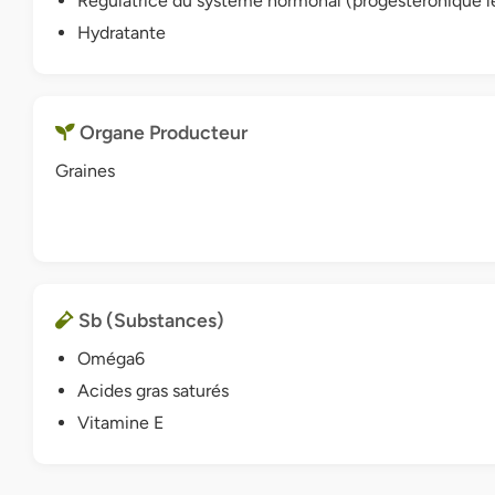
Régulatrice du système hormonal (progestéronique l
Hydratante
Organe Producteur
Graines
Sb (Substances)
Oméga6
Acides gras saturés
Vitamine E