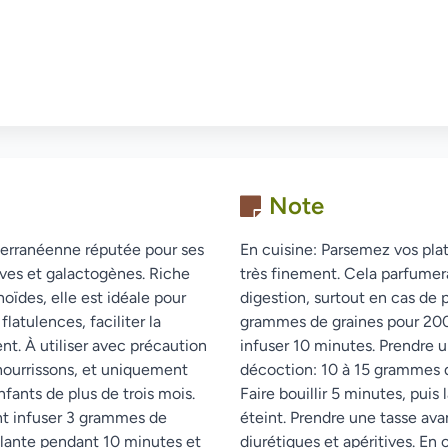
Note
terranéenne réputée pour ses
En cuisine: Parsemez vos pla
ives et galactogènes. Riche
très finement. Cela parfumera
oïdes, elle est idéale pour
digestion, surtout en cas de p
latulences, faciliter la
grammes de graines pour 200m
ent. À utiliser avec précaution
infuser 10 minutes. Prendre 
 nourrissons, et uniquement
décoction: 10 à 15 grammes de
fants de plus de trois mois.
Faire bouillir 5 minutes, puis
ant infuser 3 grammes de
éteint. Prendre une tasse ava
llante pendant 10 minutes et
diurétiques et apéritives. E