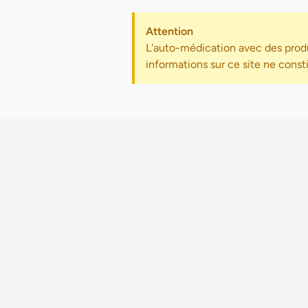
Attention
L'auto-médication avec des produ
informations sur ce site ne const
Accueil