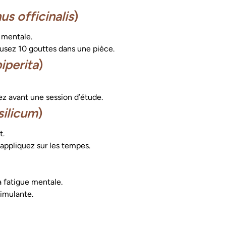
s officinalis
)
 mentale.
fusez 10 gouttes dans une pièce.
iperita
)
ez avant une session d’étude.
ilicum
)
t.
appliquez sur les tempes.
a fatigue mentale.
imulante.