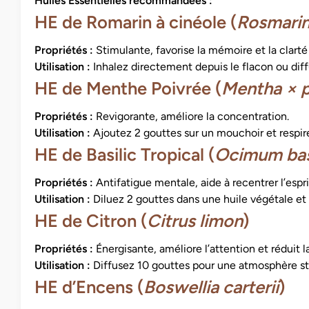
Huiles Essentielles recommandées :
HE de Romarin à cinéole (
Rosmarinu
Propriétés :
Stimulante, favorise la mémoire et la clarté
Utilisation :
Inhalez directement depuis le flacon ou dif
HE de Menthe Poivrée (
Mentha × p
Propriétés :
Revigorante, améliore la concentration.
Utilisation :
Ajoutez 2 gouttes sur un mouchoir et respir
HE de Basilic Tropical (
Ocimum bas
Propriétés :
Antifatigue mentale, aide à recentrer l’espri
Utilisation :
Diluez 2 gouttes dans une huile végétale et 
HE de Citron (
Citrus limon
)
Propriétés :
Énergisante, améliore l’attention et réduit l
Utilisation :
Diffusez 10 gouttes pour une atmosphère st
HE d’Encens (
Boswellia carterii
)